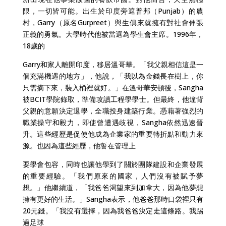
限，一切皆可能。出生於印度旁遮普邦（Punjab）的農
村，Garry（原名Gurpreet）與生俱來就擁有對社會伸張
正義的勇氣。大學時代他被當選為學生會主席。1996年，
18歲的
Garry和家人離開印度，移居溫哥華。「我父親相信這是一
個充滿機遇的地方」，他說，「我以為金錢長在樹上，你
只需摘下來，裝入桶裡就好。」在溫哥華安頓後，Sangha
被BCIT學院錄取，準備攻讀工程學學士。但最終，他違背
父親的意願決定退學，全職投身建築行業。憑藉著強烈的
職業操守和毅力，即使曾遭遇歧視，Sangha依然迅速晉
升。這些經歷是促使他成為企業家的重要轉折點和動力來
源。也因為這些經歷，他誓在管理上
要學會包容，同時也讓他學到了關於團隊建設和企業發展
的重要經驗。「我們原來的國家，人們沒有被賦予夢
想。」他繼續道，「我爸爸渴望來到加拿大，因為他夢想
擁有更好的生活。」Sangha表示，他爸爸那時口袋裡只有
20元錢。「我沒有選擇，因為我爸爸決定走這條路。我踢
過足球