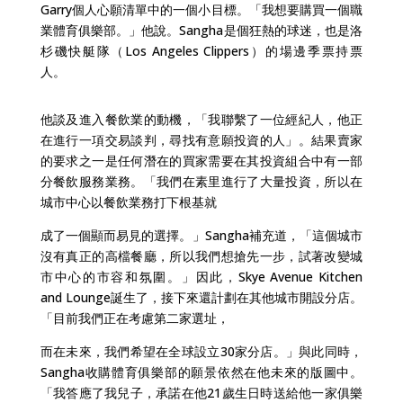
Garry個人心願清單中的一個小目標。「我想要購買一個職
業體育俱樂部。」他說。Sangha是個狂熱的球迷，也是洛
杉磯快艇隊（Los Angeles Clippers）的場邊季票持票
人。
他談及進入餐飲業的動機，「我聯繫了一位經紀人，他正
在進行一項交易談判，尋找有意願投資的人」。結果賣家
的要求之一是任何潛在的買家需要在其投資組合中有一部
分餐飲服務業務。「我們在素里進行了大量投資，所以在
城市中心以餐飲業務打下根基就
成了一個顯而易見的選擇。」Sangha補充道，「這個城市
沒有真正的高檔餐廳，所以我們想搶先一步，試著改變城
市中心的市容和氛圍。」因此，Skye Avenue Kitchen
and Lounge誕生了，接下來還計劃在其他城市開設分店。
「目前我們正在考慮第二家選址，
而在未來，我們希望在全球設立30家分店。」與此同時，
Sangha收購體育俱樂部的願景依然在他未來的版圖中。
「我答應了我兒子，承諾在他21歲生日時送給他一家俱樂