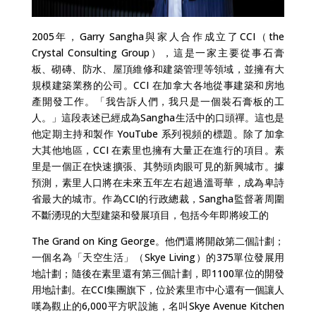
2005年，Garry Sangha與家人合作成立了CCI（the
Crystal Consulting Group），這是一家主要從事石膏
板、砌磚、防水、屋頂維修和建築管理等領域，並擁有大
規模建築業務的公司。CCI 在加拿大各地從事建築和房地
產開發工作。「我告訴人們，我只是一個裝石膏板的工
人。」這段表述已經成為Sangha生活中的口頭禪。這也是
他定期主持和製作 YouTube 系列視頻的標題。除了加拿
大其他地區，CCI 在素里也擁有大量正在進行的項目。素
里是一個正在快速擴張、其勢頭肉眼可見的新興城市。據
預測，素里人口將在未來五年左右超過溫哥華，成為卑詩
省最大的城市。作為CCI的行政總裁，Sangha監督著周圍
不斷湧現的大型建築和發展項目，包括今年即將竣工的
The Grand on King George。他們還將開啟第二個計劃；
一個名為「天空生活」（Skye Living）的375單位發展用
地計劃；隨後在素里還有第三個計劃，即1100單位的開發
用地計劃。在CCI集團旗下，位於素里市中心還有一個讓人
嘆為觀止的6,000平方呎設施，名叫Skye Avenue Kitchen