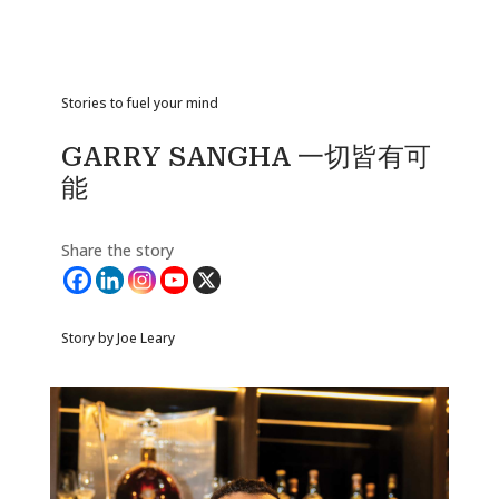
Stories to fuel your mind
GARRY SANGHA 一切皆有可
能
Share the story
Story by Joe Leary