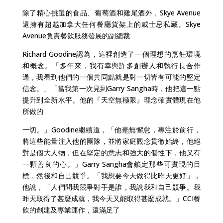
除了精心挑選的食品、葡萄酒和雞尾酒外，Skye Avenue
還擁有超越加拿大任何餐廳貨架上的威士忌私藏。Skye
Avenue負責餐飲服務發展的副總裁
Richard Goodine認為，這裡創造了一個理想的烹飪環境
和概念。「多年來，我有幸與許多創辦人和執行長合作
過，我看到他們的一個共同點就是對一切皆有可能的堅定
信念。」「當我第一次見到Garry Sangha時，他把這一點
提升到全新水平。他的『天空無極限』理念確實體現在他
所做的
一切。」Goodine繼續道，「他毫無懈怠，專注於前行，
將這些能量注入他的團隊，並將家庭觀念貫徹始終，他絕
對是個大人物，但在堅定的意志和強大的個性下，他又有
一顆善良的心。」Garry Sangha會鎖定那些可實現的目
標，然後和自己競爭。「我想要今天做得比昨天更好」，
他說，「人們問我競爭對手是誰，我說我和自己競爭。我
昨天取得了甚麼成就，我今天又能取得甚麼成就。」CCI餐
飲的創建及專業運作，還滿足了