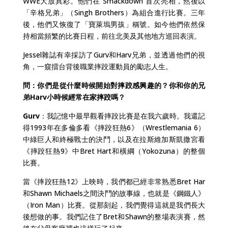
WWE大放異彩。他們在“Smackdown”首次亮相，然後以
「辛格兄弟」（Singh Brothers）為組合進行比賽。三年
後，他們又恢復了「寶萊塢男孩」稱號。如今他們依然保
持相當頻繁的比賽日程，前往北美及其他地方巡回表演。
Jessel雜誌有幸採訪了Gurv和Harv兄弟，並透過他們的視
角，一窺擂台背後職業摔跤運動員的勵志人生。
問：你們是從什麼時候開始對摔跤感興趣的？你和你的兄
弟Harv小時候經常在家摔跤嗎？
Gurv
：我記憶中最早觀看摔跤比賽是在我六歲時。我還記
得1993年在多倫多看《摔跤狂熱6》（Wrestlemania 6）
中綠巨人和終極戰士的決鬥，以及在拉斯維加斯凱撒宮看
《摔跤狂熱9》中Bret Hart和橫綱（Yokozuna）的整個
比賽。
當《摔跤狂熱12》上映時，我們都已經非常熟悉Bret Har
和Shawn Michaels之間決鬥的故事線，也就是《鋼鐵人》
（Iron Man）比賽。從那刻起，我們覺得這就是我們長大
後想做的事。我們記住了Bret和Shawn的整場表演賽，然