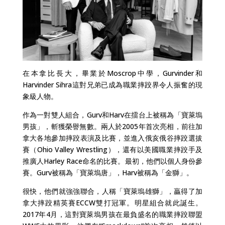
在本拿比長大，畢業於Moscrop中學，Gurvinder和
Harvinder Sihra這對兄弟已成為職業摔跤界令人振奮的現
象級人物。
作為一對雙人組合，Gurv和Harv在擂台上被稱為「寶萊塢
男孩」，斬獲榮譽無數。兩人於2005年首次亮相，前往加
拿大各地參加摔跤表演及比賽，並進入俄亥俄谷摔跤選拔
賽（Ohio Valley Wrestling），還有以美國職業摔跤手及
推廣人Harley Race命名的比賽。最初，他們以個人身份參
賽。Gurv被稱為「寶萊塢唐」，Harv被稱為「金獅」。
很快，他們就強強聯合，人稱「寶萊塢雄獅」，贏得了加
拿大摔跤精英賽ECCW雙打冠軍。明星組合就此誕生。
2017年4月，這對寶萊塢男孩在最負盛名的職業摔跤聯盟