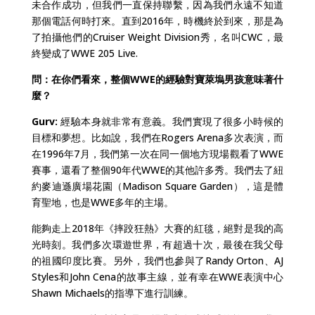
未合作成功，但我們一直保持聯繫，因為我們永遠不知道
那個電話何時打來。直到2016年，時機終於到來，那是為
了拍攝他們的Cruiser Weight Division秀，名叫CWC，最
終變成了WWE 205 Live.
問：在你們看來，整個WWE的經驗對寶萊塢男孩意味著什
麼？
Gurv:
經驗本身就非常有意義。我們實現了很多小時候的
目標和夢想。比如說，我們在Rogers Arena多次表演，而
在1996年7月，我們第一次在同一個地方現場觀看了WWE
賽事，還看了整個90年代WWE的其他許多秀。我們去了紐
約麥迪遜廣場花園（Madison Square Garden），這是體
育聖地，也是WWE多年的主場。
能夠走上2018年《摔跤狂熱》大賽的紅毯，絕對是我的高
光時刻。我們多次環遊世界，有超過十次，最後在我父母
的祖國印度比賽。另外，我們也參與了Randy Orton、AJ
Styles和John Cena的故事主線，並有幸在WWE表演中心
Shawn Michaels的指導下進行訓練。