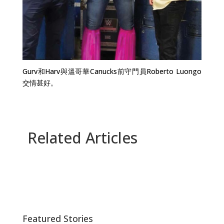
Gurv和Harv與溫哥華Canucks前守門員Roberto Luongo
交情甚好。
Related Articles
Featured Stories