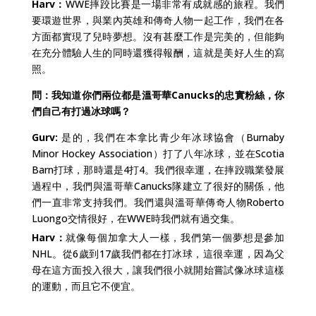
Harv：
WWE摔跤比賽是一場非常有成就感的旅程。我們
要環遊世界，與業內英雄和傳奇人物一起工作，我們在各
方面都實現了兒時夢想。沒有甚麼工作是完美的，但能夠
在充分體驗人生的同時還獲得報酬，這就是美好人生的寫
照。
問：我知道你們兩位都是溫哥華Canucks的忠實粉絲，你
們自己有打過冰球嗎？
Gurv:
是的，我們在本拿比青少年冰球協會（Burnaby
Minor Hockey Association）打了八年冰球，並在Scotia
Barn打球，那時還是4打4。我們很幸運，在摔跤職業發展
過程中，我們與溫哥華Canucks隊建立了很好的關係，他
們一直非常支持我們。我們還與溫哥華傳奇人物Roberto
Luongo交情很好，在WWE時我們就有過交集。
Harv：
就像每個加拿大人一樣，我們第一個夢想是參加
NHL。從6歲到17歲我們都在打冰球，這很幸運，因為父
母在這方面投入很大，讓我們很小就開始嘗試像冰球這樣
的運動，而且它不便宜。