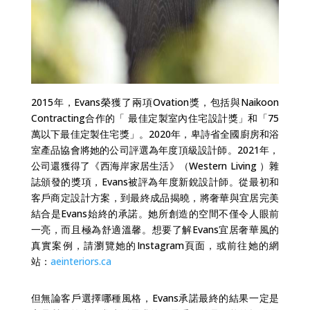
2015年，Evans榮獲了兩項Ovation獎，包括與Naikoon
Contracting合作的「 最佳定製室內住宅設計獎」和「75
萬以下最佳定製住宅獎」。2020年，卑詩省全國廚房和浴
室產品協會將她的公司評選為年度頂級設計師。2021年，
公司還獲得了《西海岸家居生活》（Western Living ）雜
誌頒發的獎項，Evans被評為年度新銳設計師。從最初和
客戶商定設計方案，到最終成品揭曉，將奢華與宜居完美
結合是Evans始終的承諾。她所創造的空間不僅令人眼前
一亮，而且極為舒適溫馨。想要了解Evans宜居奢華風的
真實案例，請瀏覽她的Instagram頁面，或前往她的網
站：
aeinteriors.ca
但無論客戶選擇哪種風格，Evans承諾最終的結果一定是